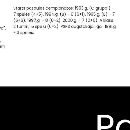
Starts pasaules čempionātos: 1993.g. (C grupa ) -
7 spēles (4+5), 1994.g. (B) - 6 (6+1), 1995.g. (B) - 7
(6+6), 1997.g. - 8 (0+2), 2000.g. - 7 (0+0). A klasē:
2 turnīri, 15 spēļu (0+2). PSRS augstākajā līgā : 1991.g.
a",
- 3 spēles.
,
eim
Pa