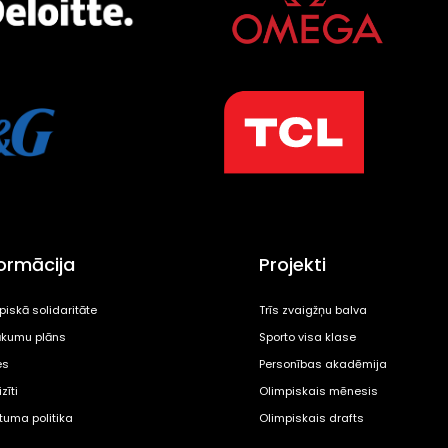
formācija
Projekti
piskā solidaritāte
Trīs zvaigžņu balva
kumu plāns
Sporto visa klase
es
Personības akadēmija
zīti
Olimpiskais mēnesis
ātuma politika
Olimpiskais drafts