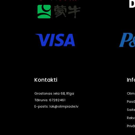
Kontakti
In
Grostonas iela 6B, Rīga
Olim
Tālrunis: 67282461
Pasā
E-pasts:
lok@olimpiade.lv
Sait
Rekvi
Priv