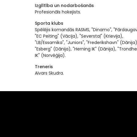
Izglītība un nodarbošanās
Profesionāls hokejists.
Sporta klubs
Spēlējis komandās RASMS, "Dinamo", "Pārdaugav
"EC Peiting" (Vācija), "Severstaļ" (Krievija),
"LB/Essamika", "Juniors", "Frederikshavn" (Dānija)
"Esberg" (Dānija), "Herning IK" (Dānija), "Trondh
IK" (Norvēģija).
Treneris
Aivars Skudra.