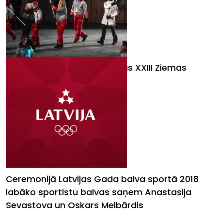
Phjončhanā svinīgi noslēgtas XXIII Ziemas
Olimpiskās spēles
Ceremonijā Latvijas Gada balva sportā 2018
labāko sportistu balvas saņem Anastasija
Sevastova un Oskars Melbārdis