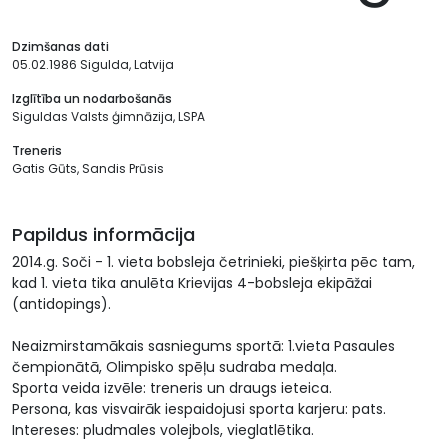
Dzimšanas dati
05.02.1986 Sigulda, Latvija
Izglītība un nodarbošanās
Siguldas Valsts ģimnāzija, LSPA
Treneris
Gatis Gūts, Sandis Prūsis
Papildus informācija
2014.g. Soči - 1. vieta bobsleja četrinieki, piešķirta pēc tam,
kad 1. vieta tika anulēta Krievijas 4-bobsleja ekipāžai
(antidopings).
Neaizmirstamākais sasniegums sportā: 1.vieta Pasaules
čempionātā, Olimpisko spēļu sudraba medaļa.
Sporta veida izvēle: treneris un draugs ieteica.
Persona, kas visvairāk iespaidojusi sporta karjeru: pats.
Intereses: pludmales volejbols, vieglatlētika.