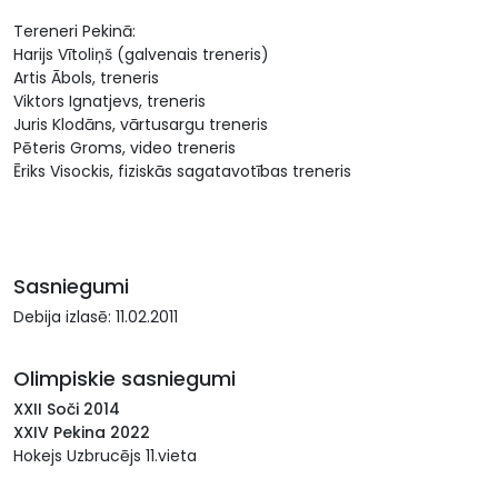
Tereneri Pekinā:
Harijs Vītoliņš (galvenais treneris)
Artis Ābols, treneris
Viktors Ignatjevs, treneris
Juris Klodāns, vārtusargu treneris
Pēteris Groms, video treneris
Ēriks Visockis, fiziskās sagatavotības treneris
Sasniegumi
Debija izlasē: 11.02.2011
Olimpiskie sasniegumi
XXII Soči 2014
XXIV Pekina 2022
Hokejs Uzbrucējs 11.vieta