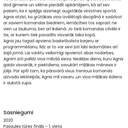
dod ģimene un vēlme pierādīt apkārtējiem, kā arī sev
pašam, ka ir spējīgs aizsniegt augstākās virsotnes sportā.
Agnis atzīst, ka grūtākais viņa izvēlētajā disciplīnā ir sadzīvot
ar saviem komandas biedriem, iemācīties tos saprast ne
vien uz laukuma, bet arī ikdienā. Jo tieši komandas cilvēki ir
tie, ar kuriem tiek pavadīts visvairāk laika kopā.
Agnis jau tagad apvieno basketbolista karjeru ar
programmēšanu, līdz ar to var sevi ļoti labi iedomāties arī
šajā jomā. Lai varētu veiksmīgi apvienot abas nodarbes,
Agnim ļoti palīdz viņa mīlošā sieva. Nedēļas diena, kuru Agnis
gaida visvairāk, ir piektdiena, savukārt mīļākais mēnesis ir
jūlijs. Par spīti tam, ka pārsvarā visus treniņus komanda
aizvada iekštelpās, Agnis mīl vasaru ,un viņa mīļākais ēdiens
ir aukstā zupa.
Sasniegumi
2020
Pasaules tūres fināls – 1. vieta