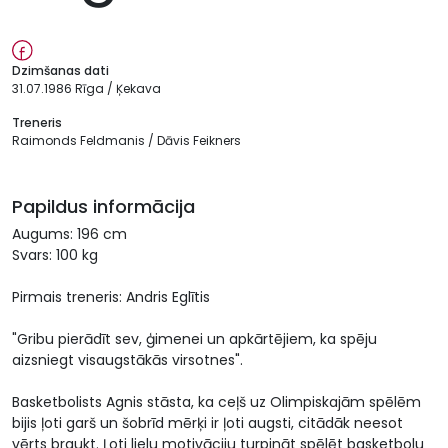
Dzimšanas dati
31.07.1986 Rīga / Ķekava
Treneris
Raimonds Feldmanis / Dāvis Feikners
Papildus informācija
Augums: 196 cm
Svars: 100 kg
Pirmais treneris: Andris Eglītis
"Gribu pierādīt sev, ģimenei un apkārtējiem, ka spēju
aizsniegt visaugstākās virsotnes".
Basketbolists Agnis stāsta, ka ceļš uz Olimpiskajām spēlēm
bijis ļoti garš un šobrīd mērķi ir ļoti augsti, citādāk neesot
vērts braukt. Ļoti lielu motivāciju turpināt spēlēt basketbolu