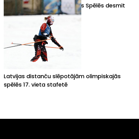
Eidukai 15. vieta Olimpiskajās Spēlēs desmit
kilometru distancē
Latvijas distanču slēpotājām olimpiskajās
spēlēs 17. vieta stafetē