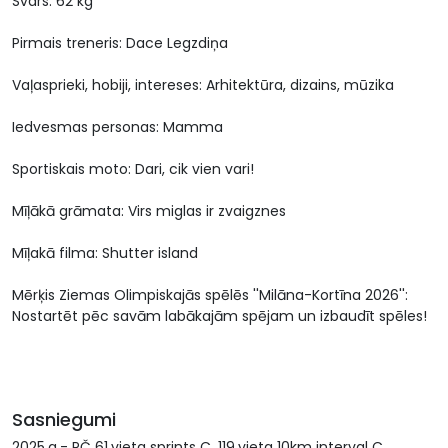
Svars: 62 kg
Pirmais treneris: Dace Legzdiņa
Vaļasprieki, hobiji, intereses: Arhitektūra, dizains, mūzika
Iedvesmas personas: Mamma
Sportiskais moto: Dari, cik vien vari!
Mīļākā grāmata: Virs miglas ir zvaigznes
Mīļakā filma: Shutter island
Mērķis Ziemas Olimpiskajās spēlēs ''Milāna-Kortīna 2026'':
Nostartēt pēc savām labākajām spējam un izbaudīt spēles!
Sasniegumi
2025.g.- PČ 61.vieta sprints C, 119.vieta 10km interval C