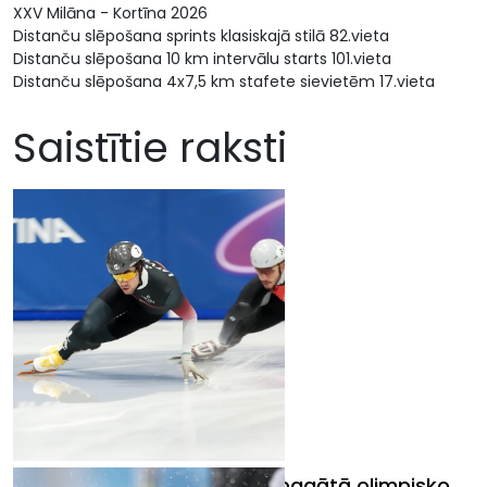
XXV Milāna - Kortīna 2026
Distanču slēpošana sprints klasiskajā stilā 82.vieta
Distanču slēpošana 10 km intervālu starts 101.vieta
Distanču slēpošana 4x7,5 km stafete sievietēm 17.vieta
Saistītie raksti
Latvijas sportistu startiem bagātā olimpisko