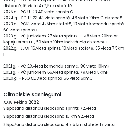
distancē, 16.vieta 4x7,5km stafetē
2025.g.- PČ U-23 49.vieta sprints C
2024.g.- PČ U-23 43.vieta sprintā, 46.vieta 10km C distancē
2023.g.- PČ13.vieta 4x5km stafetē, 19.vieta komandu sprintā,
60.vieta sprintā C
2023.g.- PČ junioriem 27.vieta sprints C, 48.vieta 20km ar
kopēju startu C, 59.vieta 10km individuālā distancē F
2022.g.- EJOF 16.vieta sprints, 10.vieta stafetē, 35.vieta 7,5km
F
2021.g. - PČ 23.vieta komandu sprintā, 86.vieta 10kmF
2021.g. - PČ junioriem 65.vieta sprintā, 79.vieta 5kmF
2020.g. - PJO 52.vieta sprintā, 66.vieta 5kmC
Olimpiskie sasniegumi
XXIV Pekina 2022
Slēpošana distanču slēpošana sprints 72.vieta
Slēpošana distanču slēpošana 10 km 92.vieta
Slēpošana distanču slēpošana 4 x 5 km stafete 17.vieta