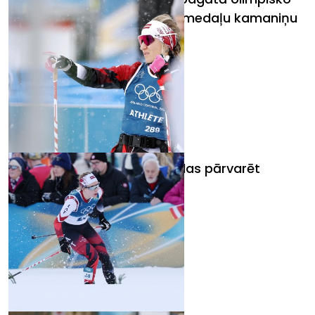
spēļu dienā Bota cīnās par medaļu kamaniņu
sportā
Latvijas slēpotājām neizdodas pārvarēt
kvalifikāciju sprinta klasikā