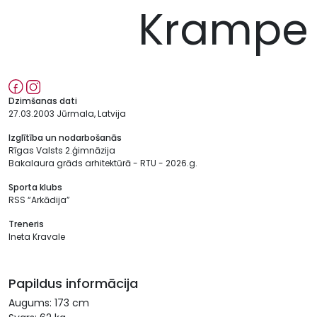
Krampe
Dzimšanas dati
27.03.2003 Jūrmala, Latvija
Izglītība un nodarbošanās
Rīgas Valsts 2.ģimnāzija
Bakalaura grāds arhitektūrā - RTU - 2026.g.
Sporta klubs
RSS “Arkādija”
Treneris
Ineta Kravale
Papildus informācija
Augums: 173 cm