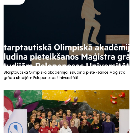
Starptautiskā Olimpiskā akadēmija izsludina pieteikšanos Maģistra
grāda studijām Peloponesas Universitātē