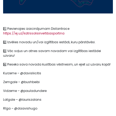
1️⃣ Pievienojies izaicinājumam Distantrace
https://ej.uz/katrssolisirvertibasportina
2️⃣ Izvēlies novadu un/vai izglītības iestādi, kuru pārstāvēsi.
3️⃣ Vāc soļus un atnes savam novadam vai izglītības iestādei
uzvaru!
4️⃣ Pieseko sava novada kustības vēstnesim, un ejiet uz uzvaru kopā!
Kurzeme – @davisliicitis
Zemgale – @bushbeibi
Vidzeme – @pauladundere
Latgale – @lauriszalans
Rīga – @daavishugo