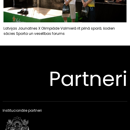
Latvijas Jaunatnes X Olimpiāde Valmierā rit pilnā sparā; šodien
sācies Sporta un veselības forums
Partneri
Institucionālie partneri