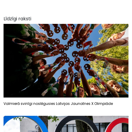
Līdzīgi raksti
Valmierā svinīgi noslēgusies Latvijas Jaunatnes X Olimpiāde