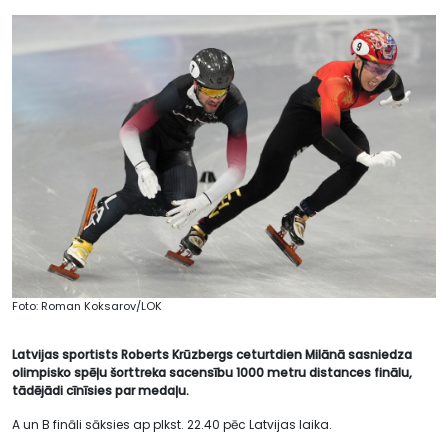
Foto: Roman Koksarov/LOK
Latvijas sportists Roberts Krūzbergs ceturtdien Milānā sasniedza
olimpisko spēļu šorttreka sacensību 1000 metru distances finālu,
tādējādi cīnīsies par medaļu.
A un B fināli sāksies ap plkst. 22.40 pēc Latvijas laika.