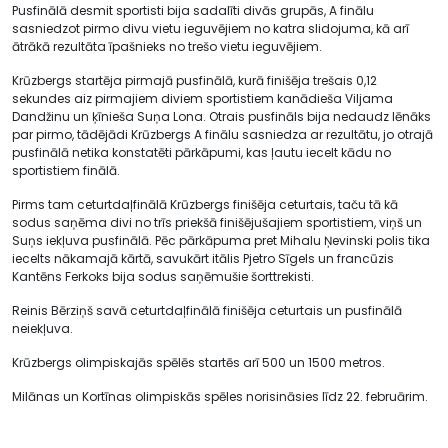
Pusfinālā desmit sportisti bija sadalīti divās grupās, A finālu
sasniedzot pirmo divu vietu ieguvējiem no katra slidojuma, kā arī
ātrākā rezultāta īpašnieks no trešo vietu ieguvējiem.
Krūzbergs startēja pirmajā pusfinālā, kurā finišēja trešais 0,12
sekundes aiz pirmajiem diviem sportistiem kanādieša Viljama
Dandžinu un ķīnieša Suņa Lona. Otrais pusfināls bija nedaudz lēnāks
par pirmo, tādējādi Krūzbergs A finālu sasniedza ar rezultātu, jo otrajā
pusfinālā netika konstatēti pārkāpumi, kas ļautu iecelt kādu no
sportistiem finālā.
Pirms tam ceturtdaļfinālā Krūzbergs finišēja ceturtais, taču tā kā
sodus saņēma divi no trīs priekšā finišējušajiem sportistiem, viņš un
Suņs iekļuva pusfinālā. Pēc pārkāpuma pret Mihalu Ņevinski polis tika
iecelts nākamajā kārtā, savukārt itālis Pjetro Sīgels un francūzis
Kantēns Ferkoks bija sodus saņēmušie šorttrekisti.
Reinis Bērziņš savā ceturtdaļfinālā finišēja ceturtais un pusfinālā
neiekļuva.
Krūzbergs olimpiskajās spēlēs startēs arī 500 un 1500 metros.
Milānas un Kortīnas olimpiskās spēles norisināsies līdz 22. februārim.