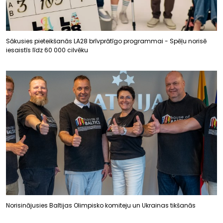
Sākusies pieteikšanās LA28 brīvprātīgo programmai - Spēļu norisē
iesaistīs līdz 60 000 cilvēku
Norisinājusies Baltijas Olimpisko komiteju un Ukrainas tikšanās