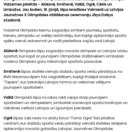
Vidzemes pilsētās - Alūksnē, Smiltenē, Valkā, Ogrē, Cēsīs un
Limbažos. Jau šodien, 18. jūnijā, lāpa ieradīsies Valmierā uz Latvijas
Jaunatnes X Olimpiādes atklāšanas ceremoniju Jāņa Daliņa
stadionā.
Vidzemē Olimpisko liesmu sagaidīja simtiem jauniešu, sportistu,
treneru, olimpiešu un vietējo iedzīvotāju, kuri kopīgi apliecināja sporta
spēku vienot, iedvesmot un radīt piederības sajūtu visā Latvijā.
Alūksnē
Olimpisko lāpu sagaidīja novada olimpieši un Latvijas izlašu
sportisti, kuri kopā ar jaunajiem Olimpiādes dalībniekiem simboliski
nodeva Olimpisko garu nākamajai sportistu paaudzei.
Smiltenē
lāpas stafete vienoja dažādu sporta veidu pārstāvjus no
BMX riteņbraucējiem līdz vieglatlētiem, kopīgi finišējot stadionā
“Teperis”, kur izskanēja Latvijas himna un veiksmes vēlējumi
jaunajiem sportistiem.
Valkā
Olimpiskā lāpa no rokas rokā ceļoja starp jaunajiem
sportistiem un olimpiešiem, simboliski savienojot sporta tradīcijas un
nākotnes cerības Latvijas un Igaunijas pierobežā.
Ogrē
lāpas ceļš veda no skatu torņa “Tornis Ogre” līdz pilsētas
centram, kur dažādu sporta veidu pārstāvji vienotā stafetes skrējienā
apliecināja novada gatavību Latvijas Jaunatnes Olimpiādei.