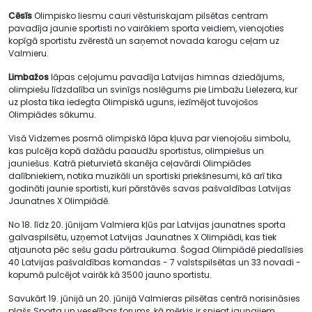
Cēsīs
Olimpisko liesmu cauri vēsturiskajam pilsētas centram
pavadīja jaunie sportisti no vairākiem sporta veidiem, vienojoties
kopīgā sportistu zvērestā un saņemot novada karogu ceļam uz
Valmieru.
Limbažos
lāpas ceļojumu pavadīja Latvijas himnas dziedājums,
olimpiešu līdzdalība un svinīgs noslēgums pie Limbažu Lielezera, kur
uz plosta tika iedegta Olimpiskā uguns, iezīmējot tuvojošos
Olimpiādes sākumu.
Visā Vidzemes posmā olimpiskā lāpa kļuva par vienojošu simbolu,
kas pulcēja kopā dažādu paaudžu sportistus, olimpiešus un
jauniešus. Katrā pieturvietā skanēja ceļavārdi Olimpiādes
dalībniekiem, notika muzikāli un sportiski priekšnesumi, kā arī tika
godināti jaunie sportisti, kuri pārstāvēs savas pašvaldības Latvijas
Jaunatnes X Olimpiādē.
No 18. līdz 20. jūnijam Valmiera kļūs par Latvijas jaunatnes sporta
galvaspilsētu, uzņemot Latvijas Jaunatnes X Olimpiādi, kas tiek
atjaunota pēc sešu gadu pārtraukuma. Šogad Olimpiādē piedalīsies
40 Latvijas pašvaldības komandas - 7 valstspilsētas un 33 novadi -
kopumā pulcējot vairāk kā 3500 jauno sportistu.
Savukārt 19. jūnijā un 20. jūnijā Valmieras pilsētas centrā norisināsies
plašs Sporta un veselības forums, kā mērķis ir sniegt jaunajiem