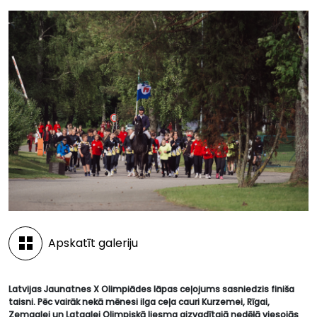
Apskatīt galeriju
Latvijas Jaunatnes X Olimpiādes lāpas ceļojums sasniedzis finiša
taisni. Pēc vairāk nekā mēnesi ilga ceļa cauri Kurzemei, Rīgai,
Zemgalei un Latgalei Olimpiskā liesma aizvadītajā nedēļā viesojās