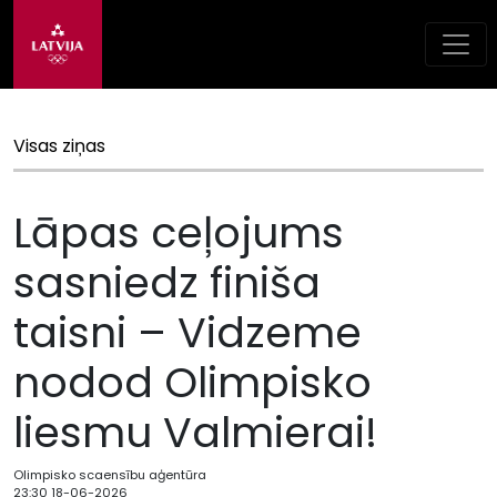
Visas ziņas
Lāpas ceļojums
sasniedz finiša
taisni – Vidzeme
nodod Olimpisko
liesmu Valmierai!
Olimpisko scaensību aģentūra
23:30 18-06-2026