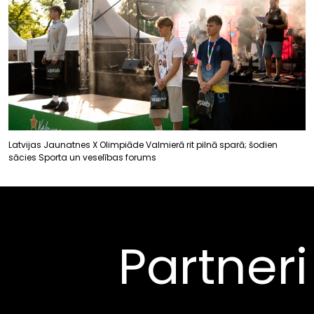
Latvijas Jaunatnes X Olimpiāde Valmierā rit pilnā sparā; šodien
sācies Sporta un veselības forums
Partneri