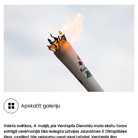
Apskatīt galeriju
Valsts svētkos, 4. maijā, pie Ventspils Dienvidu mola skatu torņa
svinīgā ceremonijā tika iedegta Latvijas Jaunatnes X Olimpiādes
lāpa, uzsākot tās ceļojumu cauri visai Latvijai. Ventspils šim