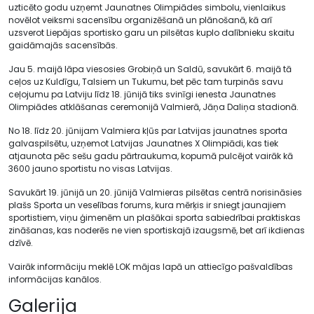
uzticēto godu uzņemt Jaunatnes Olimpiādes simbolu, vienlaikus
novēlot veiksmi sacensību organizēšanā un plānošanā, kā arī
uzsverot Liepājas sportisko garu un pilsētas kuplo dalībnieku skaitu
gaidāmajās sacensībās.
Jau 5. maijā lāpa viesosies Grobiņā un Saldū, savukārt 6. maijā tā
ceļos uz Kuldīgu, Talsiem un Tukumu, bet pēc tam turpinās savu
ceļojumu pa Latviju līdz 18. jūnijā tiks svinīgi ienesta Jaunatnes
Olimpiādes atklāšanas ceremonijā Valmierā, Jāņa Daliņa stadionā.
No 18. līdz 20. jūnijam Valmiera kļūs par Latvijas jaunatnes sporta
galvaspilsētu, uzņemot Latvijas Jaunatnes X Olimpiādi, kas tiek
atjaunota pēc sešu gadu pārtraukuma, kopumā pulcējot vairāk kā
3600 jauno sportistu no visas Latvijas.
Savukārt 19. jūnijā un 20. jūnijā Valmieras pilsētas centrā norisināsies
plašs Sporta un veselības forums, kura mērķis ir sniegt jaunajiem
sportistiem, viņu ģimenēm un plašākai sporta sabiedrībai praktiskas
zināšanas, kas noderēs ne vien sportiskajā izaugsmē, bet arī ikdienas
dzīvē.
Vairāk informāciju meklē LOK mājas lapā un attiecīgo pašvaldības
informācijas kanālos.
Galerija