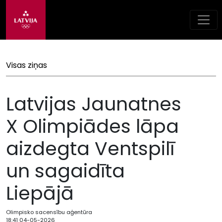
Visas ziņas
Latvijas Jaunatnes
X Olimpiādes lāpa
aizdegta Ventspilī
un sagaidīta
Liepājā
Olimpisko sacensību aģentūra
18:41 04-05-2026