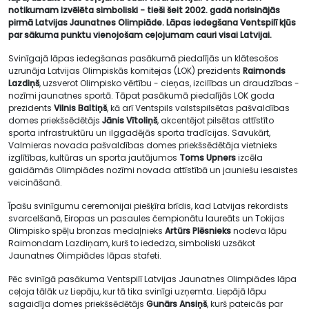
notikumam izvēlēta simboliski - tieši šeit 2002. gadā norisinājās
pirmā Latvijas Jaunatnes Olimpiāde. Lāpas iedegšana Ventspilī kļūs
par sākuma punktu vienojošam ceļojumam cauri visai Latvijai.
Svinīgajā lāpas iedegšanas pasākumā piedalījās un klātesošos
uzrunāja Latvijas Olimpiskās komitejas (LOK) prezidents
Raimonds
Lazdiņš
, uzsverot Olimpisko vērtību - cieņas, izcilības un draudzības -
nozīmi jaunatnes sportā. Tāpat pasākumā piedalījās LOK goda
prezidents
Vilnis Baltiņš
, kā arī Ventspils valstspilsētas pašvaldības
domes priekšsēdētājs
Jānis Vītoliņš
, akcentējot pilsētas attīstīto
sporta infrastruktūru un ilggadējās sporta tradīcijas. Savukārt,
Valmieras novada pašvaldības domes priekšsēdētāja vietnieks
izglītības, kultūras un sporta jautājumos
Toms Upners
izcēla
gaidāmās Olimpiādes nozīmi novada attīstībā un jauniešu iesaistes
veicināšanā.
Īpašu svinīgumu ceremonijai piešķīra brīdis, kad Latvijas rekordists
svarcelšanā, Eiropas un pasaules čempionātu laureāts un Tokijas
Olimpisko spēļu bronzas medaļnieks
Artūrs Plēsnieks
nodeva lāpu
Raimondam Lazdiņam, kurš to iededza, simboliski uzsākot
Jaunatnes Olimpiādes lāpas stafeti.
Pēc svinīgā pasākuma Ventspilī Latvijas Jaunatnes Olimpiādes lāpa
ceļoja tālāk uz Liepāju, kur tā tika svinīgi uzņemta. Liepājā lāpu
sagaidīja domes priekšsēdētājs
Gunārs Ansiņš
, kurš pateicās par