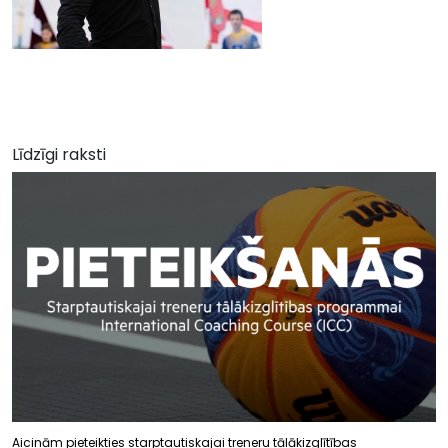
Līdzīgi raksti
Aicinām pieteikties starptautiskajai treneru tālākizglītības