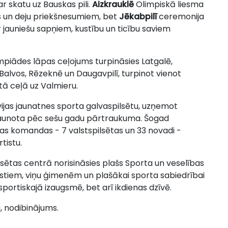
r skatu uz Bauskas pili.
Aizkrauklē
Olimpiskā liesma
kas un deju priekšnesumiem, bet
Jēkabpilī
ceremonija
jauniešu sapņiem, kustību un ticību saviem
piādes lāpas ceļojums turpināsies Latgalē,
, Balvos, Rēzeknē un Daugavpilī, turpinot vienot
tā ceļā uz Valmieru.
tvijas jaunatnes sporta galvaspilsētu, uzņemot
atjaunota pēc sešu gadu pārtraukuma. Šogad
bas komandas - 7 valstspilsētas un 33 novadi -
tistu.
pilsētas centrā norisināsies plašs Sporta un veselības
tistiem, viņu ģimenēm un plašākai sporta sabiedrībai
portiskajā izaugsmē, bet arī ikdienas dzīvē.
, nodibinājums.