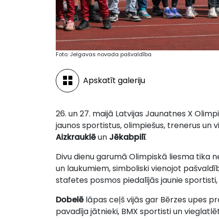
Foto: Jelgavas novada pašvaldība
Apskatīt galeriju
26. un 27. maijā Latvijas Jaunatnes X Olim
jaunos sportistus, olimpiešus, trenerus un 
Aizkrauklē
un
Jēkabpilī
.
Divu dienu garumā Olimpiskā liesma tika n
un laukumiem, simboliski vienojot pašvald
stafetes posmos piedalījās jaunie sportisti,
Dobelē
lāpas ceļš vijās gar Bērzes upes 
pavadīja jātnieki, BMX sportisti un vieglatlē