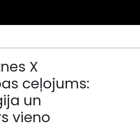
tnes X
as ceļojums:
ija un
rs vieno