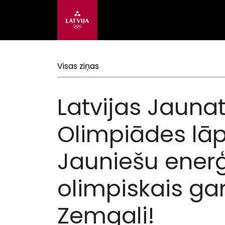
Visas ziņas
Latvijas Jauna
Olimpiādes lāp
Jauniešu enerģ
olimpiskais ga
Zemgali!