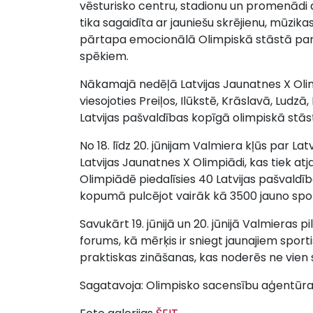
vēsturisko centru, stadionu un promenādi a
tika sagaidīta ar jauniešu skrējienu, mūzi
pārtapa emocionālā Olimpiskā stāstā par 
spēkiem.
Nākamajā nedēļā Latvijas Jaunatnes X Olim
viesojoties Preiļos, Ilūkstē, Krāslavā, Ludzā
Latvijas pašvaldības kopīgā olimpiskā stās
No 18. līdz 20. jūnijam Valmiera kļūs par La
Latvijas Jaunatnes X Olimpiādi, kas tiek 
Olimpiādē piedalīsies 40 Latvijas pašvaldī
kopumā pulcējot vairāk kā 3500 jauno spor
Savukārt 19. jūnijā un 20. jūnijā Valmieras 
forums, kā mērķis ir sniegt jaunajiem spor
praktiskas zināšanas, kas noderēs ne vien s
Sagatavoja: Olimpisko sacensību aģentūra