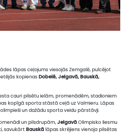
piādes lāpas ceļojums viesojās Zemgalē, pulcējot
vietējās kopienas
Dobelē, Jelgavā, Bauskā,
esta cauri pilsētu ielām, promenādēm, stadioniem
ības kopīgā sporta stāstā ceļā uz Valmieru. Lāpas
 olimpieši un dažādu sporta veidu pārstāvji.
promenādi un pilsdrupām,
Jelgavā
Olimpisko liesmu
ti, savukārt
Bauskā
lāpas skrējiens vienoja pilsētas