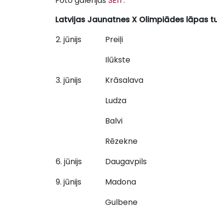
Foto galerijas
ŠEIT
.
Latvijas Jaunatnes X Olimpiādes lāpas 
2. jūnijs
Preiļi
Ilūkste
3. jūnijs
Krāsalava
Ludza
Balvi
Rēzekne
6. jūnijs
Daugavpils
9. jūnijs
Madona
Gulbene