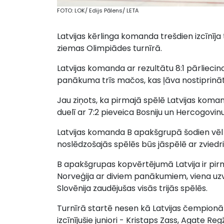
FOTO: LOK/ Edijs Pālens/ LETA
Latvijas kērlinga komanda trešdien izcīnīja
ziemas Olimpiādes turnīrā.
Latvijas komanda ar rezultātu 8:1 pārliecino
panākuma trīs mačos, kas ļāva nostiprināt
Jau ziņots, ka pirmajā spēlē Latvijas komand
duelī ar 7:2 pieveica Bosniju un Hercogovinu
Latvijas komanda B apakšgrupā šodien vēl ti
noslēdzošajās spēlēs būs jāspēlē ar zviedr
B apakšgrupas kopvērtējumā Latvija ir pirm
Norveģija ar diviem panākumiem, viena uzvar
Slovēnija zaudējušas visās trijās spēlēs.
Turnīrā startē nesen kā Latvijas čempi
izcīnījušie juniori - Kristaps Zass, Agate R