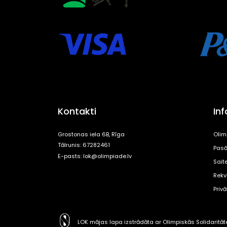
Kontakti
In
Grostonas iela 6B, Rīga
Olim
Tālrunis: 67282461
Pasā
E-pasts:
lok@olimpiade.lv
Sait
Rekvi
Priv
LOK mājas lapa izstrādāta ar Olimpiskās Solidaritā