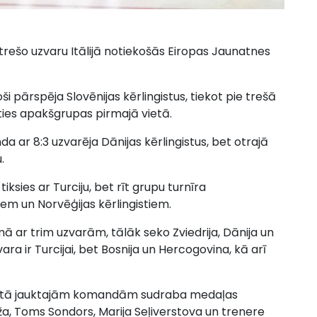
 trešo uzvaru Itālijā notiekošās Eiropas Jaunatnes
ši pārspēja Slovēnijas kērlingistus, tiekot pie trešā
ies apakšgrupas pirmajā vietā.
a ar 8:3 uzvarēja Dānijas kērlingistus, bet otrajā
.
ksies ar Turciju, bet rīt grupu turnīra
iem un Norvēģijas kērlingistiem.
ā ar trim uzvarām, tālāk seko Zviedrija, Dānija un
a ir Turcijai, bet Bosnija un Hercogovina, kā arī
onātā jauktajām komandām sudraba medaļas
egža, Toms Sondors, Marija Seļiverstova un trenere