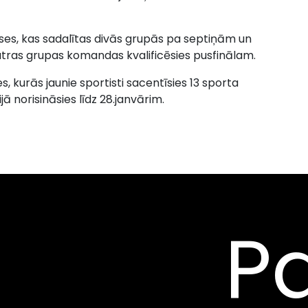
ses, kas sadalītas divās grupās pa septiņām un
katras grupas komandas kvalificēsies pusfinālam.
 kurās jaunie sportisti sacentīsies 13 sporta
jā norisināsies līdz 28.janvārim.
Pa