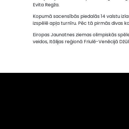
Evita Regža.
Kopumā sacensībās piedalās 14 valstu izla
izspēlē apļa turnīru. Pēc tā pirmās divas 
Eiropas Jaunatnes ziemas olimpiskās spēles,
veidos, Itālijas reģionā Friulē-Venēcijā Džūli