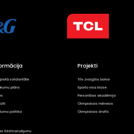
formācija
Projekti
piskā solidaritāte
Trīs zvaigžņu balva
kumu plāns
Sporto visa klase
es
Personības akadēmija
zīti
Olimpiskais mēnesis
ātuma politika
Olimpiskais drafts
tes līdzfinansējumu