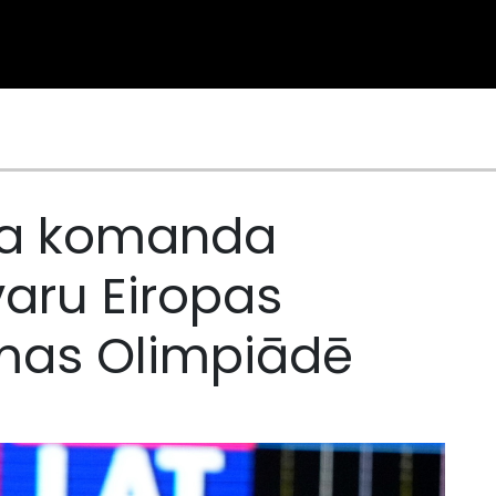
nga komanda
varu Eiropas
mas Olimpiādē