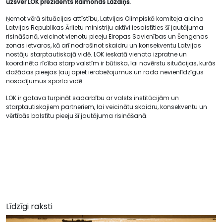
uzsver LOK prezidents Raimonds Lazdiņš.
Ņemot vērā situācijas attīstību, Latvijas Olimpiskā komiteja aicina
Latvijas Republikas Ārlietu ministriju aktīvi iesaistīties šī jautājuma
risināšanā, veicinot vienotu pieeju Eiropas Savienības un Šengenas
zonas ietvaros, kā arī nodrošinot skaidru un konsekventu Latvijas
nostāju starptautiskajā vidē. LOK ieskatā vienota izpratne un
koordinēta rīcība starp valstīm ir būtiska, lai novērstu situācijas, kurās
dažādas pieejas ļauj apiet ierobežojumus un rada nevienlīdzīgus
nosacījumus sporta vidē.
LOK ir gatava turpināt sadarbību ar valsts institūcijām un
starptautiskajiem partneriem, lai veicinātu skaidru, konsekventu un
vērtībās balstītu pieeju šī jautājuma risināšanā.
Līdzīgi raksti