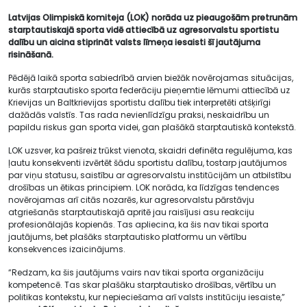
Latvijas Olimpiskā komiteja (LOK) norāda uz pieaugošām pretrunām
starptautiskajā sporta vidē attiecībā uz agresorvalstu sportistu
dalību un aicina stiprināt valsts līmeņa iesaisti šī jautājuma
risināšanā.
Pēdējā laikā sporta sabiedrībā arvien biežāk novērojamas situācijas,
kurās starptautisko sporta federāciju pieņemtie lēmumi attiecībā uz
Krievijas un Baltkrievijas sportistu dalību tiek interpretēti atšķirīgi
dažādās valstīs. Tas rada nevienlīdzīgu praksi, neskaidrību un
papildu riskus gan sporta videi, gan plašākā starptautiskā kontekstā.
LOK uzsver, ka pašreiz trūkst vienota, skaidri definēta regulējuma, kas
ļautu konsekventi izvērtēt šādu sportistu dalību, tostarp jautājumos
par viņu statusu, saistību ar agresorvalstu institūcijām un atbilstību
drošības un ētikas principiem. LOK norāda, ka līdzīgas tendences
novērojamas arī citās nozarēs, kur agresorvalstu pārstāvju
atgriešanās starptautiskajā apritē jau raisījusi asu reakciju
profesionālajās kopienās. Tas apliecina, ka šis nav tikai sporta
jautājums, bet plašāks starptautisko platformu un vērtību
konsekvences izaicinājums.
“Redzam, ka šis jautājums vairs nav tikai sporta organizāciju
kompetencē. Tas skar plašāku starptautisko drošības, vērtību un
politikas kontekstu, kur nepieciešama arī valsts institūciju iesaiste,”