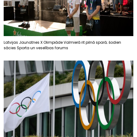
Latvijas Jaunatnes X Olimpiāde Valmierā rit pilnā sparā; šodien
sācies Sporta un veselības forums