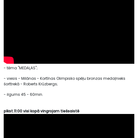
- tēma "MEDAĻAS";
- viesis - Milānas - Kortīnas Olimpisko spēļu bronzas medaļnieks
šorttrekā - Roberts Krūzbergs;
- ilgums 45 - 60min.
plkst.11:00 visi kopā vingrojam tiešsaistē