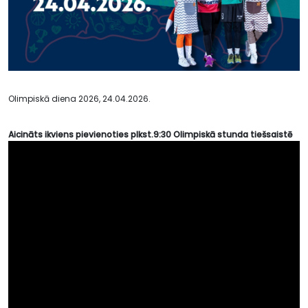
Olimpiskā diena 2026, 24.04.2026.
Aicināts ikviens pievienoties plkst.9:30 Olimpiskā stunda tiešsaistē