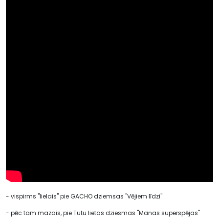
- vispirms "lielais" pie GACHO dziemsas "Vējiem līdzi"
- pēc tam mazais, pie Tutu lietas dziesmas "Manas superspējas"