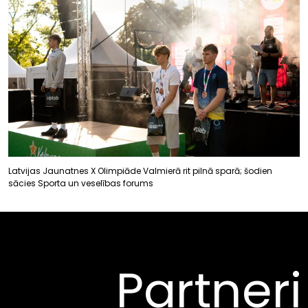
Latvijas Jaunatnes X Olimpiāde Valmierā rit pilnā sparā; šodien
sācies Sporta un veselības forums
Partneri