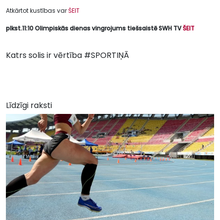
Atkārtot kustības var
ŠEIT
plkst.11:10 Olimpiskās dienas vingrojums tiešsaistē SWH TV
ŠEIT
Katrs solis ir vērtība #SPORTIŅĀ
Līdzīgi raksti