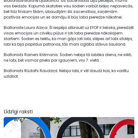
Biatloniste Martīne Djatkoviča: Šīs sacensības bija pēdējās, mums
viss beidzās. Kopumā skatoties visu šodien varbūt bišķiņ nepaveicās,
bet līdz finišam tikām, izbaudījām šīs sacensības, saņēmām
pozitīvas emocijas un es domāju šī būs laba pieredze nākotnei.
Biatloniste Laura Alziņa: Šī iespēja atbraukt uz EYOF ir lieliska, pieredzēt
visas emocijas un cilvēku pūļus ir ļoti laba pieredze nākošajiem
startiem. Šodien es teiktu, ka man gāja ļoti labi, slēpes arī labi slīdēja,
labi ka bija papildus patronas, tās mani izglāba stāvus šaušanā.
Biatlonists Rainers Krišmanis: Šodien nebija tā labāka diena, ne slikti,
ne labi, bet vismaz prieks par igauņiem, viņi 7. vietā.
Biatlonists Rūdolfs Raudziņš: Nebija labi, ir vēl daudz kas, ko varētu
uzlabot.
Līdzīgi raksti