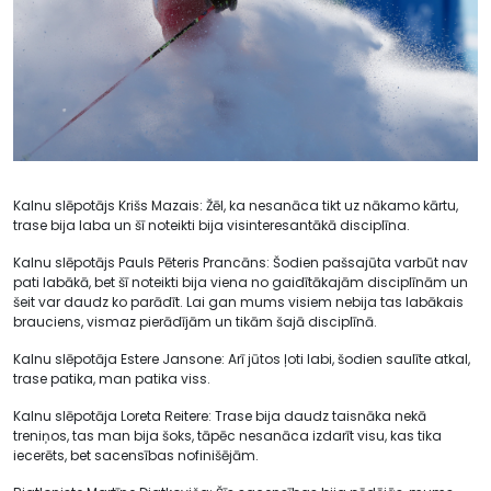
Kalnu slēpotājs Krišs Mazais: Žēl, ka nesanāca tikt uz nākamo kārtu,
trase bija laba un šī noteikti bija visinteresantākā disciplīna.
Kalnu slēpotājs Pauls Pēteris Prancāns: Šodien pašsajūta varbūt nav
pati labākā, bet šī noteikti bija viena no gaidītākajām disciplīnām un
šeit var daudz ko parādīt. Lai gan mums visiem nebija tas labākais
brauciens, vismaz pierādījām un tikām šajā disciplīnā.
Kalnu slēpotāja Estere Jansone: Arī jūtos ļoti labi, šodien saulīte atkal,
trase patika, man patika viss.
Kalnu slēpotāja Loreta Reitere: Trase bija daudz taisnāka nekā
treniņos, tas man bija šoks, tāpēc nesanāca izdarīt visu, kas tika
iecerēts, bet sacensības nofinišējām.