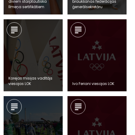
diviem starptautiska
braukšanas federācijas
līmeņa sertifikātiem
ģenerālsekretāru
Korejas misijas vadītājs
viesojas LOK
Ivo Feriani viesojas LOK