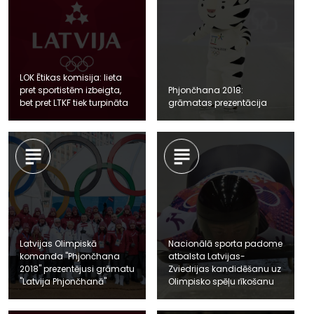
LOK Ētikas komisija: lieta
pret sportistēm izbeigta,
Phjončhana 2018:
bet pret LTKF tiek turpināta
grāmatas prezentācija
Latvijas Olimpiskā
Nacionālā sporta padome
komanda "Phjončhana
atbalsta Latvijas-
2018" prezentējusi grāmatu
Zviedrijas kandidēšanu uz
"Latvija Phjončhanā"
Olimpisko spēļu rīkošanu