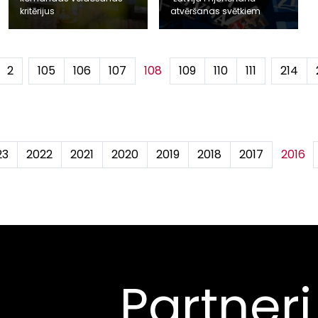
kritērijus
atvēršanas svētkiem
2
...
105
106
107
108
109
110
111
...
214
23
2022
2021
2020
2019
2018
2017
2016
Partneri