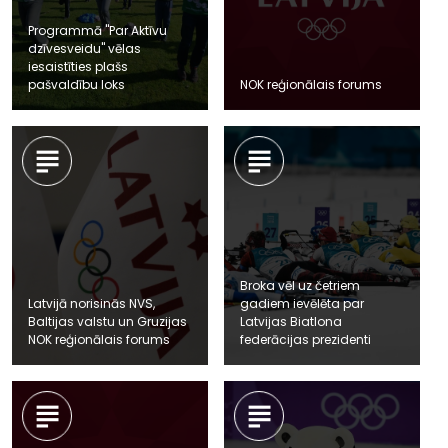
Programmā "Par Aktīvu
dzīvesveidu" vēlas
iesaistīties plašs
pašvaldību loks
NOK reģionālais forums
Broka vēl uz četriem
Latvijā norisinās NVS,
gadiem ievēlēta par
Baltijas valstu un Gruzijas
Latvijas Biatlona
NOK reģionālais forums
federācijas prezidenti