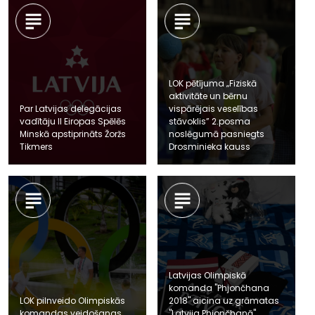
LOK pētījuma „Fiziskā
aktivitāte un bērnu
Par Latvijas delegācijas
vispārējais veselības
vadītāju II Eiropas Spēlēs
stāvoklis” 2.posma
Minskā apstiprināts Žoržs
noslēgumā pasniegts
Tikmers
Drosminieka kauss
Latvijas Olimpiskā
komanda "Phjončhana
LOK pilnveido Olimpiskās
2018" aicina uz grāmatas
komandas veidošanas
"Latvija Phjončhanā"