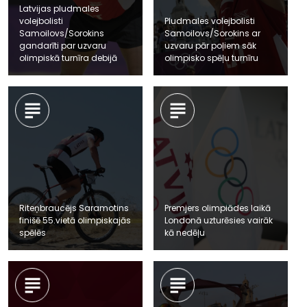
Latvijas pludmales
volejbolisti
Pludmales volejbolisti
Samoilovs/Sorokins
Samoilovs/Sorokins ar
gandarīti par uzvaru
uzvaru pār poļiem sāk
olimpiskā turnīra debijā
olimpisko spēļu turnīru
Riteņbraucējs Saramotins
Premjers olimpiādes laikā
finišē 55.vietā olimpiskajās
Londonā uzturēsies vairāk
spēlēs
kā nedēļu