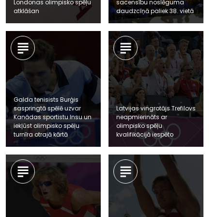
Londonas olimpisko spēļu
sacensību noslēguma
atklāšan
daudzcīņā paliek 38. vietā
Galda tenisists Burģis
saspringtā spēlē uzvar
Latvijas vingrotājs Trefilovs
Kanādas sportistu Insu un
neapmierināts ar
iekļūst olimpisko spēļu
olimpisko spēļu
turnīra otrajā kārtā
kvalifikācijā iespēto