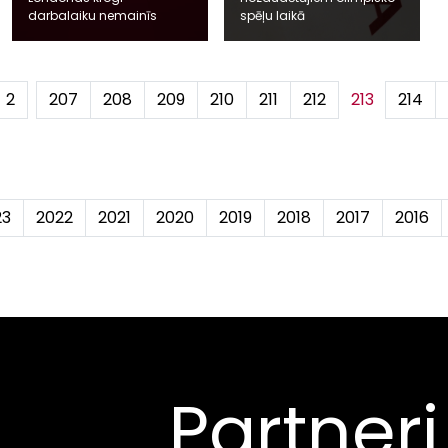
darbalaiku nemainīs
spēļu laikā
2
...
207
208
209
210
211
212
213
214
23
2022
2021
2020
2019
2018
2017
2016
Partneri