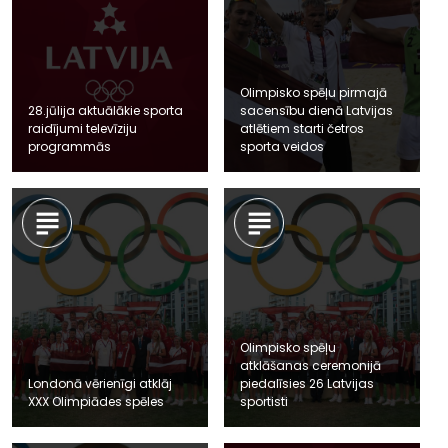
Olimpisko spēļu pirmajā
28.jūlija aktuālākie sporta
sacensību dienā Latvijas
raidījumi televīziju
atlētiem starti četros
programmās
sporta veidos
Olimpisko spēļu
atklāšanas ceremonijā
Londonā vērienīgi atklāj
piedalīsies 26 Latvijas
XXX Olimpiādes spēles
sportisti