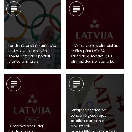
Londonā, pilsētā, kurā trešo
LTV7 Londonas olimpiskās
reizi notiks olimpiskās
spēles pārraidīs 24
spēles, Latvijas sportisti
stundas diennaktī visu
startēs pirmoreiz
olimpiādes norises laiku
Latvijas vēstniecība
Londonā gatavojas
papildu darbam ar
Olimpisko spēļu dēļ
dokumentu
Londonas krogi
nozaudētājiem olimpisko