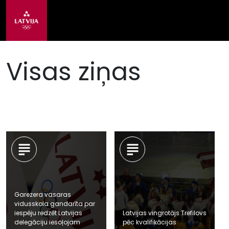
Visas ziņas
Garezera vasaras
vidusskola gandarīta par
iespēju redzēt Latvijas
Latvijas vingrotājs Trefilovs
delegāciju iesoļojam
pēc kvalifikācijas