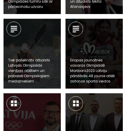
Olimpiādes turnīru sāk ar
un džudists Ņikita
pārliecinošu uzvaru
Afanasjevs
Tiek palielināts atbalsts
Eiropas jaunatnes
Latvijas Olimpiskās
vasaras Olimpiādē
vienības atlētiem un
Maribora2023 Latviju
pabalsti Olimpiskajiem
pārstāvēs 48 jaunie atlēti
medaļniekiem
astoņos sporta veidos