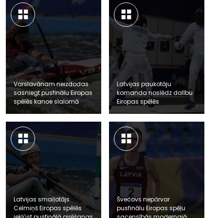
Varslavānam neizdodas
Latvijas paukotāju
sasniegt pusfinālu Eiropas
komanda noslēdz dalību
spēlēs kanoe slalomā
Eiropas spēlēs
Latvijas smaiļotājs
Švecovs nepārvar
Celmiņš Eiropas spēlēs
pusfinālu Eiropas spēļu
iekļūst pusfinālā airēšanas
sacensībās modernajā