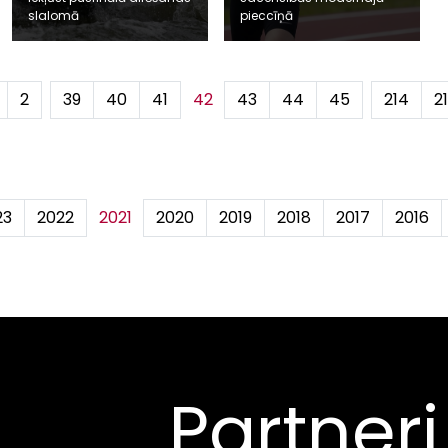
slalomā
pieccīņā
2
...
39
40
41
42
43
44
45
...
214
2
23
2022
2021
2020
2019
2018
2017
2016
Partneri