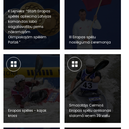
K.Lejnieks: “Starti Eiropas
spēlēs apliecina Latvijas
komandas labo
sagatavotību pirms
nākamajām
Olimpiskajām spēlēm
III Eiropas spēļu
Parīzē.”
noslēguma ceremonija
Smaiļotājs Celmiņš
Eiropas spēles - kajak
Eiropas spēļu airēšanas
kross
slalomā ieņem 39.vietu