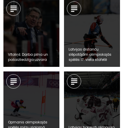
Latvijas distanču
Vītoliņš: Darba pilna un
slēpotājām olimpiskajās
pašaizliedzīga uzvara
spēlēs 17. vieta stafetē
Opmanis olimpiskajās
spēlēs milzu slalomā
Latvijas hokejisti olimpisko