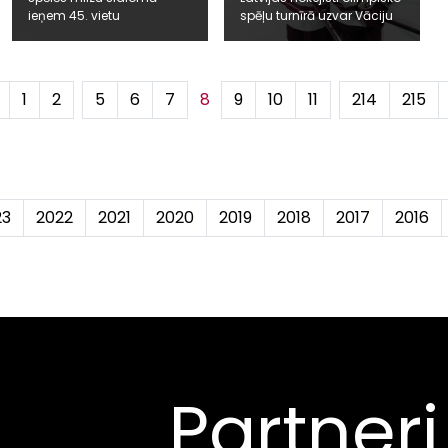
ieņem 45. vietu
spēļu turnīrā uzvar Vāciju
1
2
...
5
6
7
8
9
10
11
...
214
215
23
2022
2021
2020
2019
2018
2017
2016
Partneri