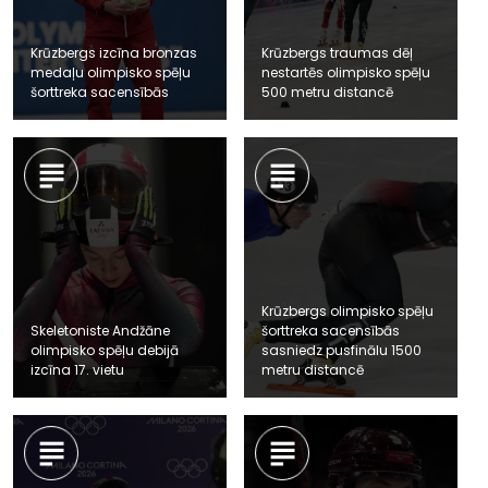
Krūzbergs izcīna bronzas
Krūzbergs traumas dēļ
medaļu olimpisko spēļu
nestartēs olimpisko spēļu
šorttreka sacensībās
500 metru distancē
Krūzbergs olimpisko spēļu
Skeletoniste Andžāne
šorttreka sacensībās
olimpisko spēļu debijā
sasniedz pusfinālu 1500
izcīna 17. vietu
metru distancē