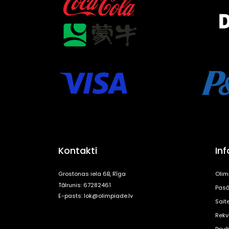
Kontakti
In
Grostonas iela 6B, Rīga
Olim
Tālrunis: 67282461
Pasā
E-pasts:
lok@olimpiade.lv
Sait
Rekvi