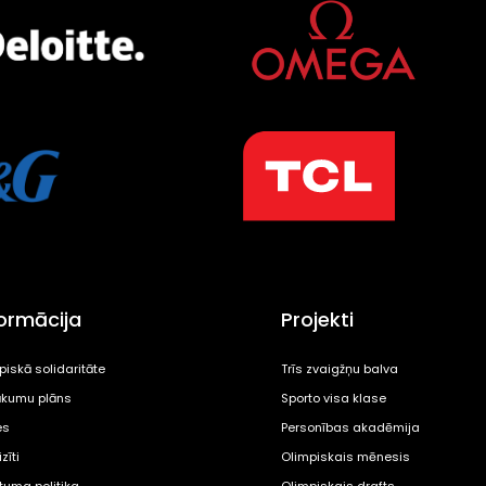
formācija
Projekti
piskā solidaritāte
Trīs zvaigžņu balva
kumu plāns
Sporto visa klase
es
Personības akadēmija
zīti
Olimpiskais mēnesis