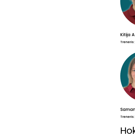
Kitija 
Treneris
Saman
Treneris
Ho