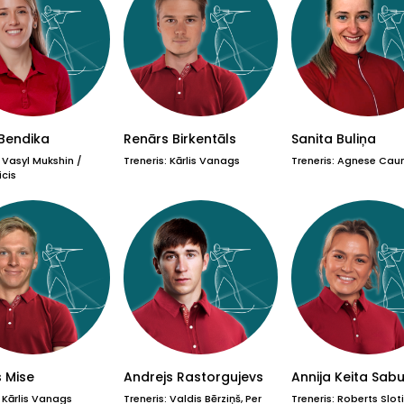
Bendika
Renārs Birkentāls
Sanita Buliņa
: Vasyl Mukshin /
Treneris: Kārlis Vanags
Treneris: Agnese Cau
icis
 Mise
Andrejs Rastorgujevs
Annija Keita Sabu
: Kārlis Vanags
Treneris: Valdis Bērziņš, Per
Treneris: Roberts Slot