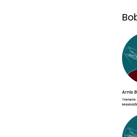
Bob
Arnis 
Treneris:
Maskalān