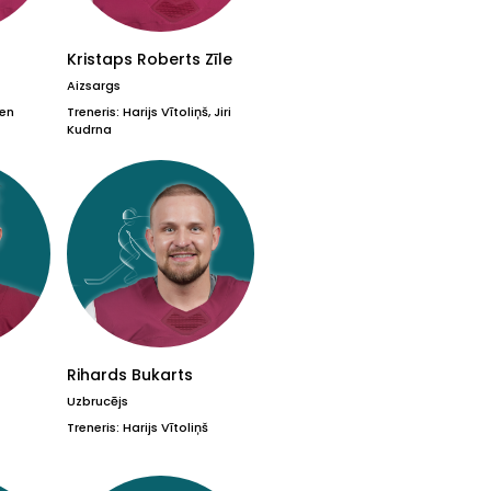
Kristaps Roberts Zīle
Aizsargs
nen
Treneris: Harijs Vītoliņš, Jiri
Kudrna
Rihards Bukarts
Uzbrucējs
Treneris: Harijs Vītoliņš