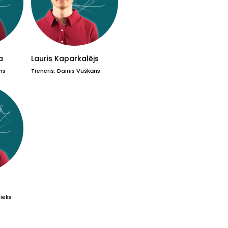
a
Lauris Kaparkalējs
ns
Treneris: Dainis Vuškāns
nieks