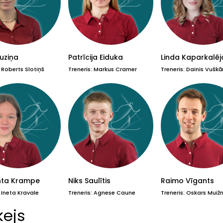
Auziņa
Patrīcija Eiduka
Linda Kaparkalēj
: Roberts Slotiņš
Treneris: Markus Cramer
Treneris: Dainis Vuškā
ta Krampe
Niks Saulītis
Raimo Vīgants
: Ineta Kravale
Treneris: Agnese Caune
Treneris: Oskars Muiž
kejs