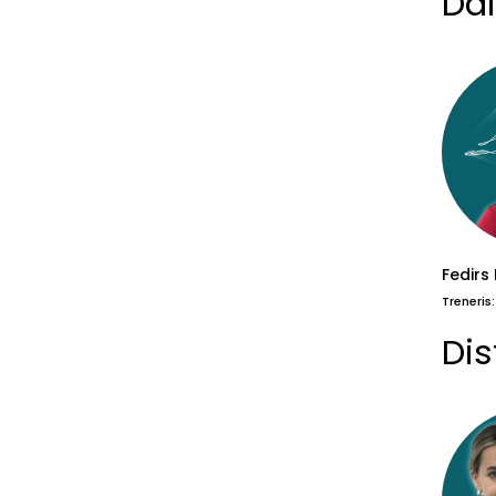
Dai
Fedirs 
Treneris
Di