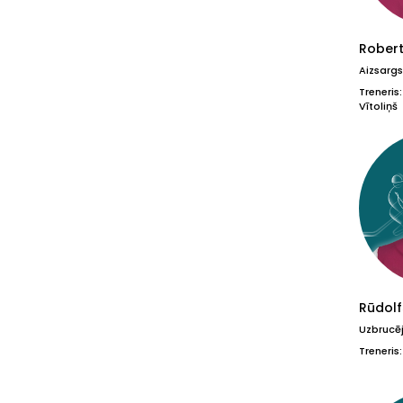
Rober
Aizsargs
Treneris:
Vītoliņš
Rūdolf
Uzbrucē
Treneris