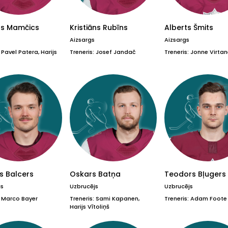
ts Mamčics
Kristiāns Rubīns
Alberts Šmits
Aizsargs
Aizsargs
 Pavel Patera, Harijs
Treneris: Josef Jandač
Treneris: Jonne Virta
s Balcers
Oskars Batņa
Teodors Bļugers
js
Uzbrucējs
Uzbrucējs
: Marco Bayer
Treneris: Sami Kapanen,
Treneris: Adam Foote
Harijs Vītoliņš