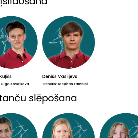
ļslidošana
Kuļišs
Deniss Vasiļjevs
: Olga Kovaļkova
Treneris: Stephan Lambiel
stanču slēpošana