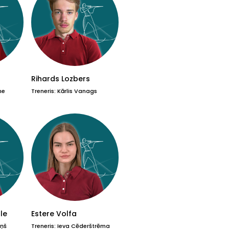
Rihards Lozbers
ne
Treneris: Kārlis Vanags
le
Estere Volfa
iņš
Treneris: Ieva Cēderštrēma