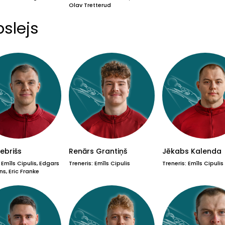
Olav Tretterud
slejs
Bebrišs
Renārs Grantiņš
Jēkabs Kalenda
 Emīls Cipulis, Edgars
Treneris: Emīls Cipulis
Treneris: Emīls Cipulis
s, Eric Franke