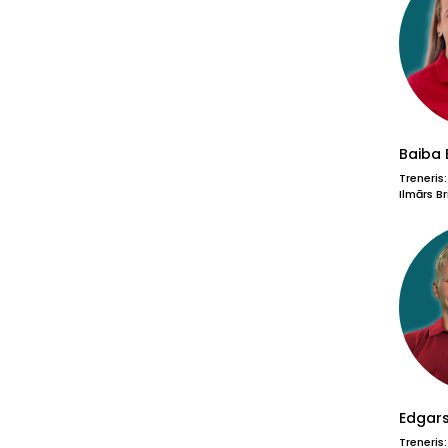
Baiba 
Treneris
Ilmārs Br
Edgars
Treneris